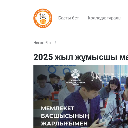
Басты бет
Колледж туралы
Негізгі бет
2025 жыл жұмысшы м