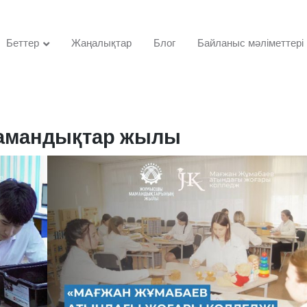
Беттер
Жаңалықтар
Блог
Байланыс мәліметтері
амандықтар жылы