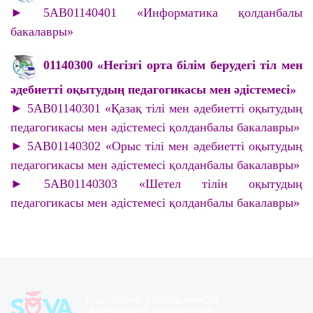
► 5AB01140401 «Информатика қолданбалы
бакалавры»
01140300 «Негізгі орта білім берудегі тіл мен
әдебиетті оқытудың педагогикасы мен әдістемесі»
► 5AB01140301 «Қазақ тілі мен әдебиетті оқытудың
педагогикасы мен әдістемесі қолданбалы бакалавры»
► 5AB01140302 «Орыс тілі мен әдебиетті оқытудың
педагогикасы мен әдістемесі қолданбалы бакалавры»
► 5AB01140303 «Шетел тілін оқытудың
педагогикасы мен әдістемесі қолданбалы бакалавры»