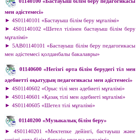
01140100 «Бастауыш білім беру педагогикасы
мен әдістемесі»
► 4S01140101 «Бастауыш білім беру мұғалімі»
► 4S01140102 «Шетел тілінен бастауыш білім беру
мұғалімі»
► 5AB01140101 «Бастауыш білім беру педагогикасы
мен әдістемесі қолданбалы бакалавры»
01140600 «Негізгі орта білім берудегі тіл мен
әдебиетті оқытудың педагогикасы мен әдістемесі»
► 4S01140602 «Орыс тілі мен әдебиеті мұғалімі»
► 4S01140601 «Қазақ тілі мен әдебиеті мұғалімі»
► 4S01140605 «Шетел тілі мұғалімі»
01140200 «Музыкалық білім беру»
► 4S01140201 «Мектепке дейінгі, бастауыш және
негізгі орта білім берудің музыка мұғалімі»