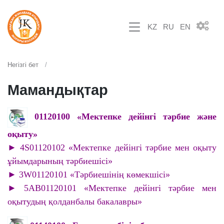
KZ
RU
EN
Негізгі бет
Мамандықтар
01120100 «Мектепке дейінгі тәрбие және
оқыту»
► 4S01120102 «Мектепке дейінгі тәрбие мен оқыту
ұйымдарының тәрбиешісі»
► 3W01120101 «Тәрбиешінің көмекшісі»
► 5AB01120101 «Мектепке дейінгі тәрбие мен
оқытудың қолданбалы бакалавры»