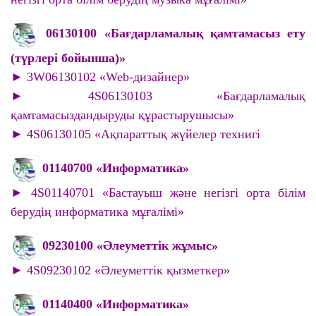
06130100 «Бағдарламалық қамтамасыз ету
(түрлері бойынша)»
► 3W06130102 «Web-дизайнер»
► 4S06130103 «Бағдарламалық
қамтамасыздандыруды құрастырушысы»
► 4S06130105 «Ақпараттық жүйелер технигі
01140700 «Информатика»
► 4S01140701 «Бастауыш және негізгі орта білім
берудің информатика мұғалімі»
09230100 «Әлеуметтік жұмыс»
► 4S09230102 «Әлеуметтік қызметкер»
01140400 «Информатика»