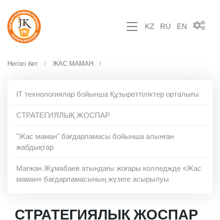
KZ
RU
EN
Негізгі бет
ЖАС МАМАН
ІТ технологиялар бойынша Құзыреттіліктер орталығы
СТРАТЕГИЯЛЫҚ ЖОСПАР
"Жас маман" бағдарламасы бойынша алынған
жабдықтар
Мағжан Жұмабаев атындағы жоғары колледжде «Жас
маман» бағдарламасының жүзеге асырылуы
СТРАТЕГИЯЛЫҚ ЖОСПАР