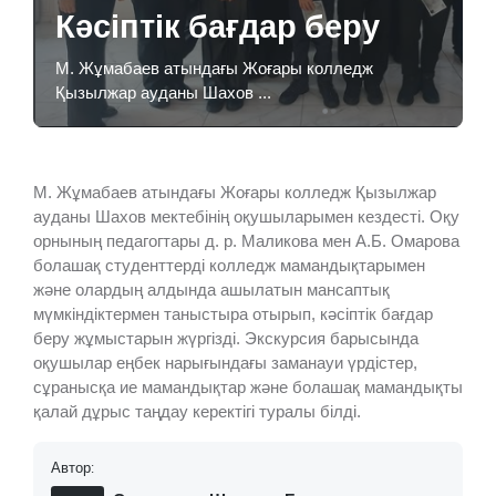
Кәсіптік бағдар беру
М. Жұмабаев атындағы Жоғары колледж
Қызылжар ауданы Шахов ...
М. Жұмабаев атындағы Жоғары колледж Қызылжар
ауданы Шахов мектебінің оқушыларымен кездесті. Оқу
орнының педагогтары д. р. Маликова мен А.Б. Омарова
болашақ студенттерді колледж мамандықтарымен
және олардың алдында ашылатын мансаптық
мүмкіндіктермен таныстыра отырып, кәсіптік бағдар
беру жұмыстарын жүргізді. Экскурсия барысында
оқушылар еңбек нарығындағы заманауи үрдістер,
сұранысқа ие мамандықтар және болашақ мамандықты
қалай дұрыс таңдау керектігі туралы білді.
Автор: