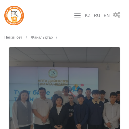
KZ
RU
EN
Негізгі бет
Жаңалықтар