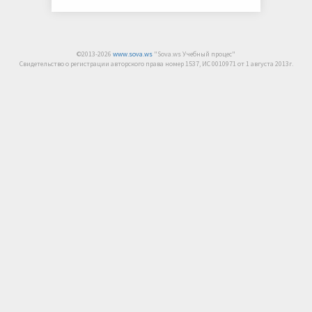
©2013-2026
www.sova.ws
"Sova.ws Учебный процес"
Свидетельство о регистрации авторского права номер 1537, ИС 0010971 от 1 августа 2013г.